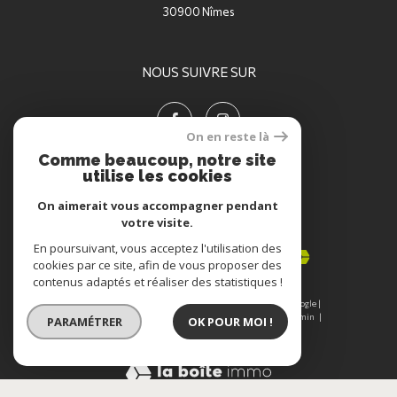
30900
nîmes
NOUS SUIVRE SUR
On en reste là
Comme beaucoup, notre site
utilise les cookies
On aimerait vous accompagner pendant
votre visite.
ADHÉRENTS
En poursuivant, vous acceptez l'utilisation des
cookies par ce site, afin de vous proposer des
contenus adaptés et réaliser des statistiques !
© 2026 | Tous droits réservés | Traduction powered by Google |
Nos honoraires
Plan du site
Mentions légales
Admin
PARAMÉTRER
OK POUR MOI !
Nos partenaires
Politique RGPD
Cookies