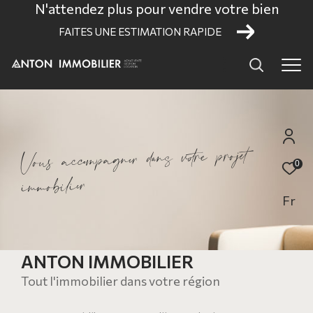
N'attendez plus pour vendre votre bien
FAITES UNE ESTIMATION RAPIDE
e
t
j
o
r
p
e
r
o
t
v
s
a
n
d
e
r
n
g
a
p
m
c
o
c
a
u
s
o
V
0
e
r
i
i
l
b
o
m
m
i
Fr
ANTON IMMOBILIER
Tout l'immobilier dans votre région